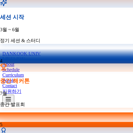
세션 시작
3월 ~ 6월
정기 세션 & 스터디
DANKOOK UNIV
LIKELION
4
About
Schedule
Curriculum
People
중간 해커톤
Contact
지원하기
7월
중간 발표회
5